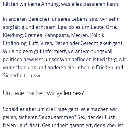
hätten wir keine Ahnung, was alles passieren kann.
In anderen Bereichen unseres Lebens sind wir sehr
sorgfältig und achtsam: Egal ob es um Leute, Orte,
Kleidung, Cremes, Zahnpasta, Medien, Politik,
Ernährung, Luft, Viren, Daten oder Gerechtigkeit geht:
Wir sind gern gut informiert, verantwortungsvoll,
politisch bewusst, unser Wohlbefinden ist wichtig, wir
wünschen uns und anderen ein Leben in Frieden und
Sicherheit… usw.
Und wie machen wir geilen Sex?
Sobald es aber um die Frage geht: Wie machen wir
geilen, sicheren Sex zusammen? Sex, der der Lust
freien Lauf lässt, Gesundheit garantiert, der sicher ist.